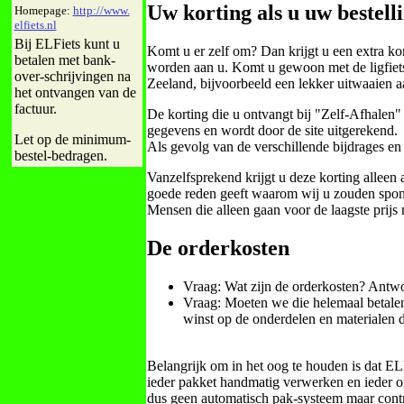
Uw korting als u uw bestel
Homepage:
http://www.
elfiets.nl
Bij ELFiets kunt u
Komt u er zelf om? Dan krijgt u een extra ko
betalen met bank-
worden aan u. Komt u gewoon met de ligfiets
over-schrijvingen na
Zeeland, bijvoorbeeld een lekker uitwaaien aa
het ontvangen van de
factuur.
De korting die u ontvangt bij "Zelf-Afhalen" 
gegevens en wordt door de site uitgerekend.
Let op de minimum-
Als gevolg van de verschillende bijdrages en
bestel-bedragen.
Vanzelfsprekend krijgt u deze korting alleen
goede reden geeft waarom wij u zouden sponso
Mensen die alleen gaan voor de laagste prijs
De orderkosten
Vraag: Wat zijn de orderkosten? Antwo
Vraag: Moeten we die helemaal betalen
winst op de onderdelen en materialen d
Belangrijk om in het oog te houden is dat ELF
ieder pakket handmatig verwerken en ieder o
dus geen automatisch pak-systeem maar contr