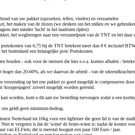
nhoud van uw pakket (opzoeken, tellen, vinden) en verzamelen
et, het maken van de dozen (we denken om het milieu en we gebruiken 
ens met minder 'lucht' in het laadruim rijden)
kket, het wegbrengen naar een verzamelpunt van de TNT en het daar 
 portokosten van 6,75 bij de TNT betekent meer dan 8 € inclusief BT
 het buitenland een belangrijke post: Portokosten
len houden - ook voor de mensen die hier e.e.a. komen afhalen - beteken
 hoger dan 20-60%, als we daarvan de arbeid - van de uitzendkrachten 
n verzending op het ene pakket zo goed mogelijk te compenseren door d
 en 'koopjesjagers' zoveel mogelijk worden geremd.
 kan worden, kunt u dit aan uw bestelling toevoegen zodat u een korting
ij ons geldt geen minimum-bedrag.
nen Nederland tot 10kg voor een ligfietser die geen lid is van de mail
Niet te vergeten is dat de 'winst' de bruto-winst is: nadat de kosten voo
aar van ELFiets; die is meestal hooguit een paar 100 Euro / jaar.
igfiets in Nederland en niet het maken van winst.