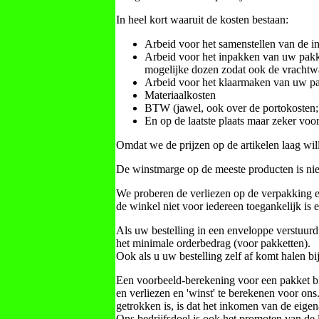
In heel kort waaruit de kosten bestaan:
Arbeid voor het samenstellen van de i
Arbeid voor het inpakken van uw pakk
mogelijke dozen zodat ook de vrachtwag
Arbeid voor het klaarmaken van uw pa
Materiaalkosten
BTW (jawel, ook over de portokosten;
En op de laatste plaats maar zeker voor
Omdat we de prijzen op de artikelen laag wil
De winstmarge op de meeste producten is niet
We proberen de verliezen op de verpakking e
de winkel niet voor iedereen toegankelijk is
Als uw bestelling in een enveloppe verstuurd
het minimale orderbedrag (voor pakketten).
Ook als u uw bestelling zelf af komt halen b
Een voorbeeld-berekening voor een pakket bin
en verliezen en 'winst' te berekenen voor ons. 
getrokken is, is dat het inkomen van de eigen
Ons bedrijfsdoel is ook het promoten van de l