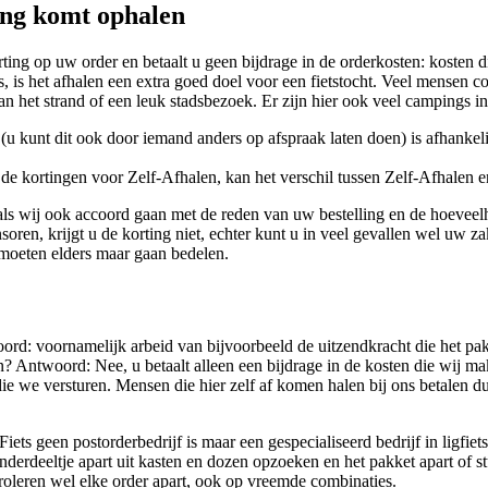
ling komt ophalen
rting op uw order en betaalt u geen bijdrage in de orderkosten: kosten
, is het afhalen een extra goed doel voor een fietstocht. Veel mensen 
n het strand of een leuk stadsbezoek. Er zijn hier ook veel campings in
(u kunt dit ook door iemand anders op afspraak laten doen) is afhankeli
 de kortingen voor Zelf-Afhalen, kan het verschil tussen Zelf-Afhalen 
 als wij ook accoord gaan met de reden van uw bestelling en de hoevee
ren, krijgt u de korting niet, echter kunt u in veel gevallen wel uw za
 moeten elders maar gaan bedelen.
ord: voornamelijk arbeid van bijvoorbeeld de uitzendkracht die het p
? Antwoord: Nee, u betaalt alleen een bijdrage in de kosten die wij ma
ie we versturen. Mensen die hier zelf af komen halen bij ons betalen d
iets geen postorderbedrijf is maar een gespecialiseerd bedrijf in ligfie
nderdeeltje apart uit kasten en dozen opzoeken en het pakket apart of
oleren wel elke order apart, ook op vreemde combinaties.