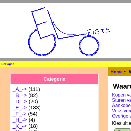
Home
Inloggen
_
EZPages
Home
:: 
Categorie
Waar
_A_->
(111)
_B_->
(82)
Kopen v
Sturen 
_D_->
(20)
Aankope
_E_->
(183)
Verzilve
_F_->
(54)
Overige 
_H_->
(4)
Kies uit
_K_->
(18)