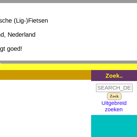
ische (Lig-)Fietsen
nd, Nederland
igt goed!
Z_
Zoek..
Uitgebreid
zoeken