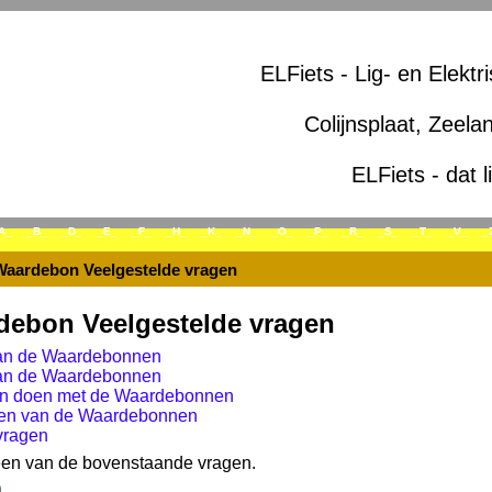
ELFiets - Lig- en Elektr
Colijnsplaat, Zeela
ELFiets - dat l
A_
_B_
_D_
_E_
_F_
_H_
_K_
_N_
_O_
_P_
_R_
_S_
_T_
_V_
_
Waardebon Veelgestelde vragen
debon Veelgestelde vragen
an de Waardebonnen
van de Waardebonnen
n doen met de Waardebonnen
ren van de Waardebonnen
vragen
 een van de bovenstaande vragen.