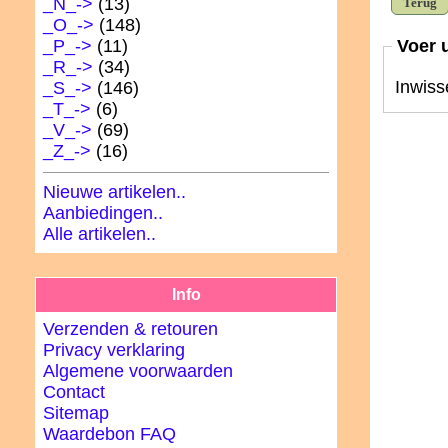
_N_->
(13)
Terug
_O_->
(148)
_P_->
(11)
Voer 
_R_->
(34)
Inwiss
_S_->
(146)
_T_->
(6)
_V_->
(69)
_Z_->
(16)
Nieuwe artikelen..
Aanbiedingen..
Alle artikelen..
Info
Verzenden & retouren
Privacy verklaring
Algemene voorwaarden
Contact
Sitemap
Waardebon FAQ