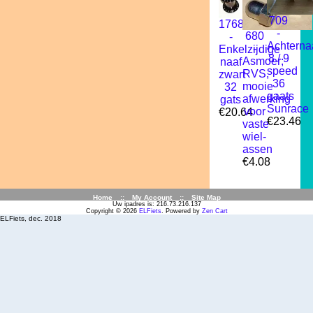
709
1768
-
680
-
Achterna
-
Enkelzijdige
8 / 9
Asmoer;
naaf
speed
RVS,
zwart
36
mooie
32
gaats
afwerking
gats
Sunrace
voor
€20.64
€23.46
vaste
wiel-
assen
€4.08
Home
::
My Account
::
Site Map
Uw ipadres is: 216.73.216.137
Copyright © 2026
ELFiets
. Powered by
Zen Cart
ELFiets, dec. 2018