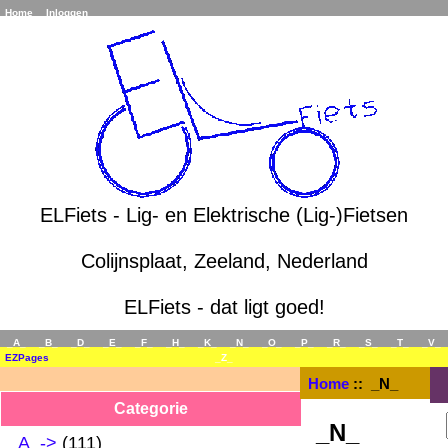
Home
Inloggen
ELFiets - Lig- en Elektrische (Lig-)Fietsen
Colijnsplaat, Zeeland, Nederland
ELFiets - dat ligt goed!
_A_
_B_
_D_
_E_
_F_
_H_
_K_
_N_
_O_
_P_
_R_
_S_
_T_
_V_
EZPages
_Z_
Home
:: _N_
Categorie
_N_
_A_->
(111)