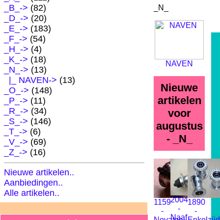
_B_->
(82)
_N_
_D_->
(20)
_E_->
(183)
_F_->
(54)
_H_->
(4)
_K_->
(18)
NAVEN
_N_
->
(13)
|_ NAVEN->
(13)
Nieuwe
_O_->
(148)
artikelen
_P_->
(11)
_R_->
(34)
voor
_S_->
(146)
augustus
_T_->
(6)
- _N_
_V_->
(69)
_Z_->
(16)
Nieuwe artikelen..
Aanbiedingen..
Alle artikelen..
2004
1159
1890
-
-
-
Naaf
Novatec
Enkelzijd