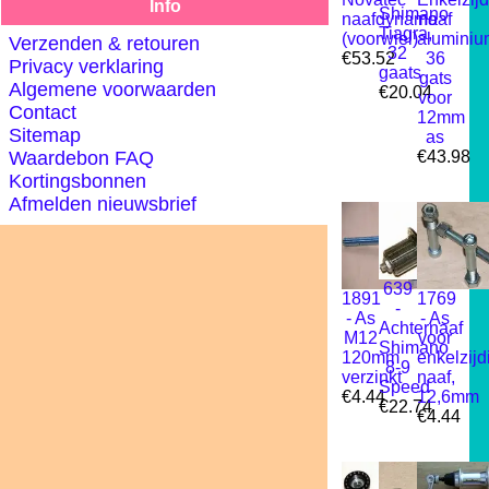
Info
Shimano
naafdynamo
naaf
Tiagra,
(voorwiel)
aluminiu
Verzenden & retouren
32
€53.52
36
Privacy verklaring
gaats
gats
Algemene voorwaarden
€20.04
voor
Contact
12mm
Sitemap
as
Waardebon FAQ
€43.98
Kortingsbonnen
Afmelden nieuwsbrief
639
1891
1769
-
- As
- As
Achternaaf
M12
voor
Shimano
120mm
enkelzijd
8-9
verzinkt
naaf,
Speed
€4.44
12,6mm
€22.74
€4.44