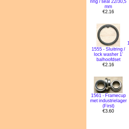
ring / seal 22/30,5
mm
€2.16
1555 - Sluitring /
lock washer 1'
balhoofdset
€2.16
1561 - Framecup
met industrielager
(First)
€3.60