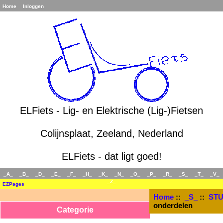
Home
Inloggen
ELFiets - Lig- en Elektrische (Lig-)Fietsen
Colijnsplaat, Zeeland, Nederland
ELFiets - dat ligt goed!
_A_
_B_
_D_
_E_
_F_
_H_
_K_
_N_
_O_
_P_
_R_
_S_
_T_
_V_
_Z_
EZPages
Home
::
_S_
::
STU
onderdelen
Categorie