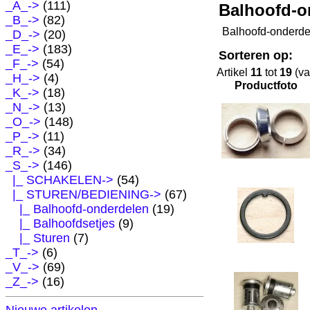
_A_->
(111)
Balhoofd-o
_B_->
(82)
Balhoofd-onderde
_D_->
(20)
_E_->
(183)
Sorteren op:
_F_->
(54)
Artikel
11
tot
19
(v
_H_->
(4)
Productfoto
_K_->
(18)
_N_->
(13)
_O_->
(148)
_P_->
(11)
_R_->
(34)
_S_
->
(146)
|_ SCHAKELEN->
(54)
|_ STUREN/BEDIENING
->
(67)
|_ Balhoofd-onderdelen
(19)
|_ Balhoofdsetjes
(9)
|_ Sturen
(7)
_T_->
(6)
_V_->
(69)
_Z_->
(16)
Nieuwe artikelen..