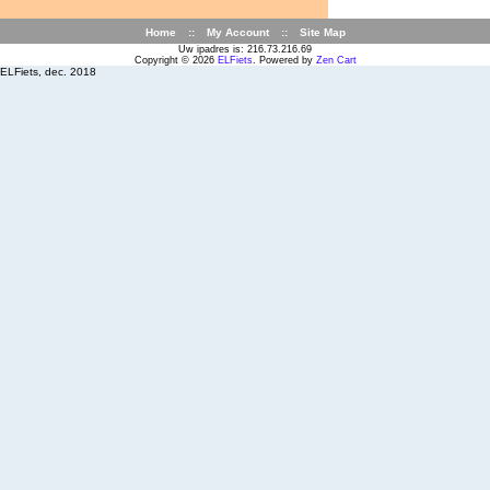
Home
::
My Account
::
Site Map
Uw ipadres is: 216.73.216.69
Copyright © 2026
ELFiets
. Powered by
Zen Cart
ELFiets, dec. 2018