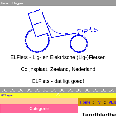
Home
Inloggen
ELFiets - Lig- en Elektrische (Lig-)Fietsen
Colijnsplaat, Zeeland, Nederland
ELFiets - dat ligt goed!
_A_
_B_
_D_
_E_
_F_
_H_
_K_
_N_
_O_
_P_
_R_
_S_
_T_
_V_
_Z_
EZPages
Home
::
_V_
::
VEI
Categorie
Tandbladb