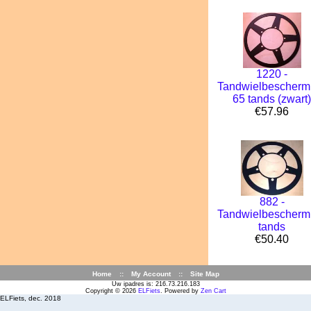
1220 -
Tandwielbeschermr
65 tands (zwart
€57.96
882 -
Tandwielbescherm
tands
€50.40
Home
::
My Account
::
Site Map
Uw ipadres is: 216.73.216.183
Copyright © 2026
ELFiets
. Powered by
Zen Cart
ELFiets, dec. 2018