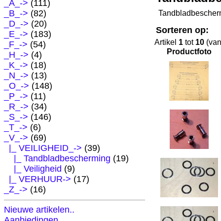
_A_->
(111)
_B_->
(82)
Tandbladbescher
_D_->
(20)
Sorteren op:
_E_->
(183)
Artikel
1
tot
10
(va
_F_->
(54)
Productfoto
_H_->
(4)
_K_->
(18)
_N_->
(13)
_O_->
(148)
_P_->
(11)
_R_->
(34)
_S_->
(146)
_T_->
(6)
_V_
->
(69)
|_ VEILIGHEID_
->
(39)
|_ Tandbladbescherming
(19)
|_ Veiligheid
(9)
|_ VERHUUR->
(17)
_Z_->
(16)
Nieuwe artikelen..
Aanbiedingen..