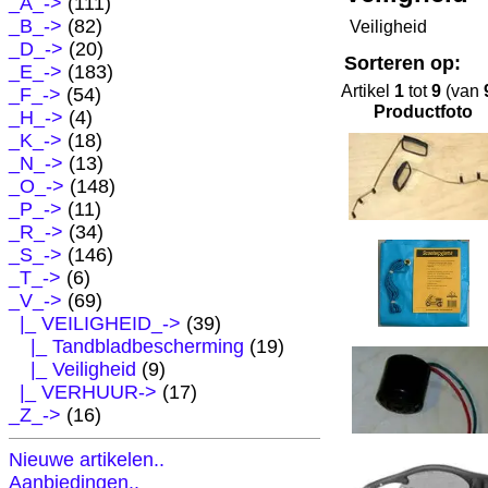
_A_->
(111)
_B_->
(82)
Veiligheid
_D_->
(20)
Sorteren op:
_E_->
(183)
Artikel
1
tot
9
(van
_F_->
(54)
Productfoto
_H_->
(4)
_K_->
(18)
_N_->
(13)
_O_->
(148)
_P_->
(11)
_R_->
(34)
_S_->
(146)
_T_->
(6)
_V_
->
(69)
|_ VEILIGHEID_
->
(39)
|_ Tandbladbescherming
(19)
|_ Veiligheid
(9)
|_ VERHUUR->
(17)
_Z_->
(16)
Nieuwe artikelen..
Aanbiedingen..