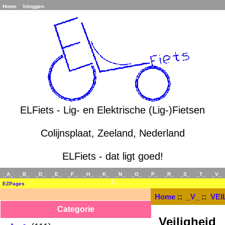
Home
Inloggen
ELFiets - Lig- en Elektrische (Lig-)Fietsen
Colijnsplaat, Zeeland, Nederland
ELFiets - dat ligt goed!
_A_
_B_
_D_
_E_
_F_
_H_
_K_
_N_
_O_
_P_
_R_
_S_
_T_
_V_
_Z_
EZPages
Home
::
_V_
::
VEI
Categorie
Veiligheid