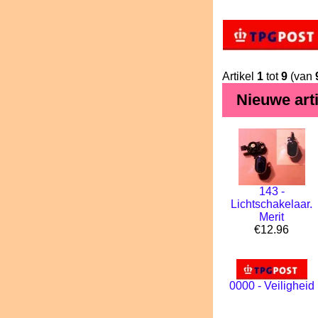
Artikel
1
tot
9
(van
Nieuwe art
143 -
Lichtschakelaar.
Merit
€12.96
0000 - Veiligheid