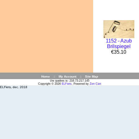
1152 - Azub
Brilspiegel
€35.10
Home
::
My Account
::
Site Map
Uw ipadres is: 216.73.217.145
Copyright © 2026
ELFiets
. Powered by
Zen Cart
ELFiets, dec. 2018