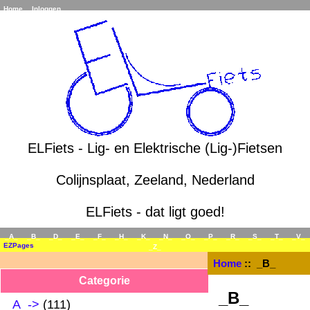
Home
Inloggen
ELFiets - Lig- en Elektrische (Lig-)Fietsen
Colijnsplaat, Zeeland, Nederland
ELFiets - dat ligt goed!
_A_
_B_
_D_
_E_
_F_
_H_
_K_
_N_
_O_
_P_
_R_
_S_
_T_
_V_
EZPages
_Z_
Home
:: _B_
Categorie
_B_
_A_->
(111)