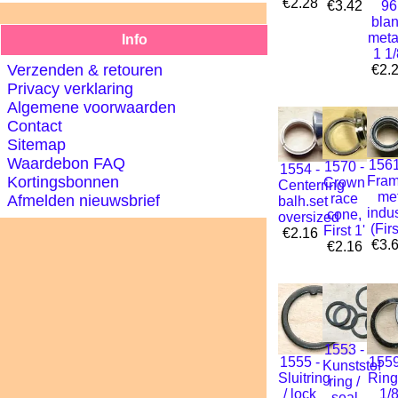
€2.28
€3.42
96
bla
meta
Info
1 1
Verzenden & retouren
€2.
Privacy verklaring
Algemene voorwaarden
Contact
Sitemap
Waardebon FAQ
1561
1570 -
1554 -
Kortingsbonnen
Fra
Crown
Centerring
me
race
Afmelden nieuwsbrief
balh.set
indus
cone,
oversized
(Firs
First 1'
€2.16
€3.
€2.16
1553 -
1555 -
1559
Kunststof
Sluitring
Ring
ring /
/ lock
1/
seal