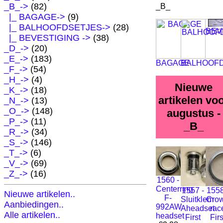
_B_
->
(82)
_B_
|_ BAGAGE->
(9)
|_ BALHOOFDSETJES->
(28)
BEV
|_ BEVESTIGING ->
(38)
_D_->
(20)
_E_->
(183)
BAGAGE
BALHOOF
_F_->
(54)
_H_->
(4)
Nieuwe
_K_->
(18)
artikelen vo
_N_->
(13)
_O_->
(148)
augustus -
_P_->
(11)
_B_
_R_->
(34)
_S_->
(146)
_T_->
(6)
_V_->
(69)
_Z_->
(16)
1560 -
Centerring
1557 -
1558
Nieuwe artikelen..
F-
Sluitklem
Cro
Aanbiedingen..
992AW
Aheadset
rac
Alle artikelen..
headset
First
Firs