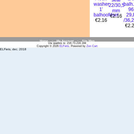
washer
balh.
22/30,5
1'
96
mm
balhoofdset
29,
€2.16
€2.16
/36,
€2.
Home
::
My Account
::
Site Map
Uw ipadres is: 216.73.216.184
Copyright © 2026
ELFiets
. Powered by
Zen Cart
ELFiets, dec. 2018