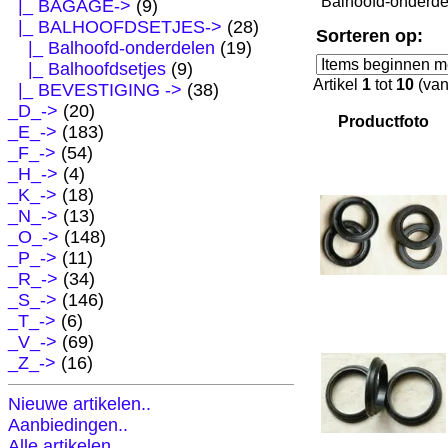
Balhoofd-onderde
|_ BAGAGE->
(9)
|_ BALHOOFDSETJES
->
(28)
Sorteren op:
|_ Balhoofd-onderdelen
(19)
|_ Balhoofdsetjes
(9)
Artikel
1
tot
10
(va
|_ BEVESTIGING ->
(38)
_D_->
(20)
Productfoto
_E_->
(183)
_F_->
(54)
_H_->
(4)
_K_->
(18)
_N_->
(13)
_O_->
(148)
_P_->
(11)
_R_->
(34)
_S_->
(146)
_T_->
(6)
_V_->
(69)
_Z_->
(16)
Nieuwe artikelen..
Aanbiedingen..
Alle artikelen..