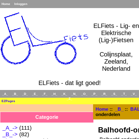
Home
Inloggen
ELFiets - Lig- en
Elektrische
(Lig-)Fietsen
Colijnsplaat,
Zeeland,
Nederland
ELFiets - dat ligt goed!
_A_
_B_
_D_
_E_
_F_
_H_
_K_
_N_
_O_
_P_
_R_
_S_
_T_
_V_
_Z_
EZPages
Home
::
_B_
::
BA
onderdelen
Categorie
_A_->
(111)
Balhoofd-o
_B_
->
(82)