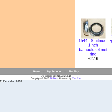
1544 - Sluitmoer
r
1Inch
balhoofdset met
ring
€2.16
Home
::
My Account
::
Site Map
Uw ipadres is: 216.73.216.15
Copyright © 2026
ELFiets
. Powered by
Zen Cart
ELFiets, dec. 2018