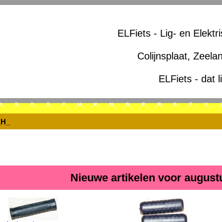
ELFiets - Lig- en Elektr
Colijnsplaat, Zeela
ELFiets - dat l
A_
_B_
_D_
_E_
_F_
_H_
_K_
_N_
_O_
_P_
_R_
_S_
_T_
_V_
_
_H_
Nieuwe artikelen voor august