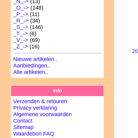
_N_->
(13)
_O_->
(148)
_P_->
(11)
_R_->
(34)
_S_->
(146)
_T_->
(6)
_V_->
(69)
_Z_->
(16)
20
Nieuwe artikelen..
Aanbiedingen..
Alle artikelen..
Info
Verzenden & retouren
Privacy verklaring
Algemene voorwaarden
Contact
Sitemap
Waardebon FAQ