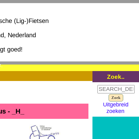
ische (Lig-)Fietsen
nd, Nederland
igt goed!
Z_
Zoek..
Uitgebreid
us - _H_
zoeken