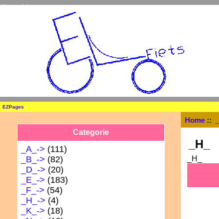
Home
Inloggen
_
EZPages
Home
:: 
Categorie
_H_
_A_->
(111)
_B_->
(82)
_H_
_D_->
(20)
_E_->
(183)
_F_->
(54)
_H_
->
(4)
_K_->
(18)