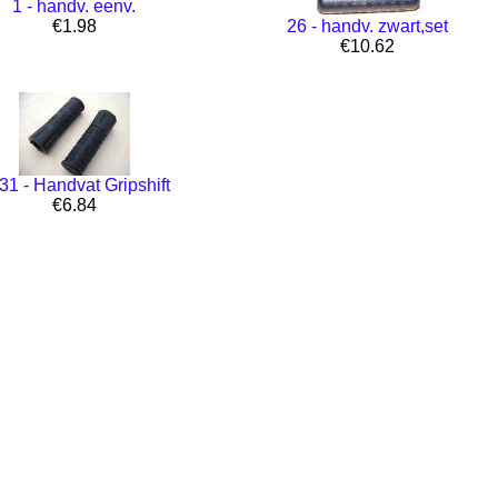
1 - handv. eenv.
€1.98
26 - handv. zwart,set
€10.62
31 - Handvat Gripshift
€6.84