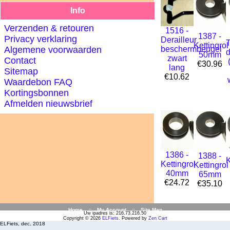
Info
Verzenden & retouren
1516 -
1387 -
Privacy verklaring
Derailleur
Kettingrol
Algemene voorwaarden
beschermbeugel
d
50mm
zwart
Contact
€30.96
lang
Sitemap
€10.62
Waardebon FAQ
Kortingsbonnen
Afmelden nieuwsbrief
1386 -
1388 -
K
Kettingrol
Kettingrol
40mm
65mm
€24.72
€35.10
Home
::
My Account
::
Site Map
Uw ipadres is: 216.73.216.50
Copyright © 2026
ELFiets
. Powered by
Zen Cart
ELFiets, dec. 2018