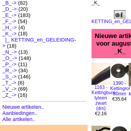
_B_->
(82)
_K_
_D_->
(20)
_E_->
(183)
_F_->
(54)
KETTING_en_GE
_H_->
(4)
_K_
->
(18)
Nieuwe arti
|_ KETTING_en_GELEIDING-
voor august
>
(18)
_K_
_N_->
(13)
_O_->
(148)
_P_->
(11)
_R_->
(34)
_S_->
(146)
_T_->
(6)
1390 -
1163 -
Kettingrol
_V_->
(69)
Kettingbuis
80mm
_Z_->
(16)
tyleen
€35.64
zwart
Nieuwe artikelen..
(dm)
Aanbiedingen..
€2.16
Alle artikelen..