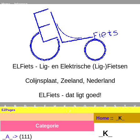
Home
Inloggen
ELFiets - Lig- en Elektrische (Lig-)Fietsen
Colijnsplaat, Zeeland, Nederland
ELFiets - dat ligt goed!
_A_
_B_
_D_
_E_
_F_
_H_
_K_
_N_
_O_
_P_
_R_
_S_
_T_
_V_
EZPages
_Z_
Home
:: _K_
Categorie
_K_
_A_->
(111)