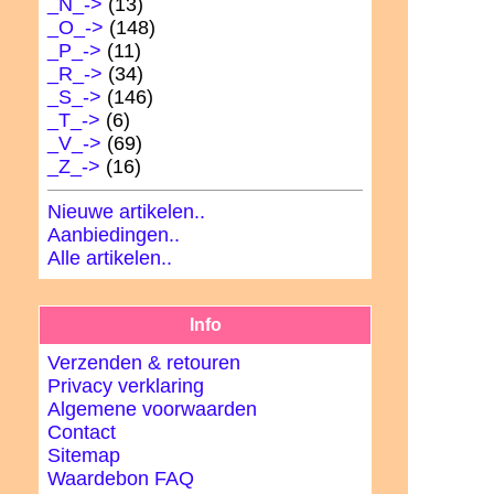
_N_->
(13)
_O_->
(148)
_P_->
(11)
_R_->
(34)
_S_->
(146)
_T_->
(6)
_V_->
(69)
_Z_->
(16)
Nieuwe artikelen..
Aanbiedingen..
Alle artikelen..
Info
Verzenden & retouren
Privacy verklaring
Algemene voorwaarden
Contact
Sitemap
Waardebon FAQ