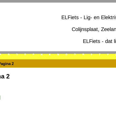
ELFiets - Lig- en Elektr
Colijnsplaat, Zeela
ELFiets - dat l
A_
_B_
_D_
_E_
_F_
_H_
_K_
_N_
_O_
_P_
_R_
_S_
_T_
_V_
_
Pagina 2
a 2