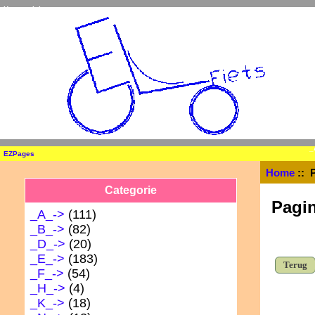
Home
Inloggen
_
EZPages
Home
:: 
Categorie
Pagin
_A_->
(111)
_B_->
(82)
_D_->
(20)
_E_->
(183)
Terug
_F_->
(54)
_H_->
(4)
_K_->
(18)