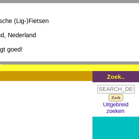
ische (Lig-)Fietsen
nd, Nederland
igt goed!
Z_
Zoek..
Uitgebreid
zoeken