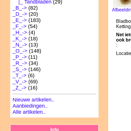
|_ Tandbladen
(29)
_B_->
(82)
Afbeeldi
_D_->
(20)
_E_->
(183)
Bladbo
_F_->
(54)
Ketting
_H_->
(4)
Net ie
_K_->
(18)
ook br
_N_->
(13)
:
_O_->
(148)
Locatie
_P_->
(11)
_R_->
(34)
_S_->
(146)
_T_->
(6)
_V_->
(69)
_Z_->
(16)
Nieuwe artikelen..
Aanbiedingen..
Alle artikelen..
Info