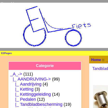
Home
Inloggen
_
EZPages
Home
::
Categorie
Tandbla
_A_
->
(111)
|_ AANDRIJVING
->
(99)
|_ Aandrijving
(4)
|_ Ketting
(3)
|_ Kettinggeleiding
(14)
|_ Pedalen
(12)
|_ Tandbladbescherming
(19)