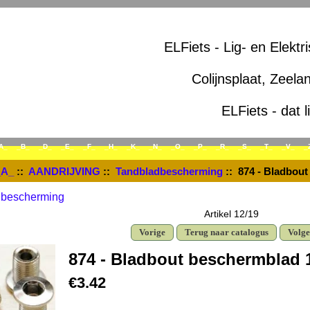
ELFiets - Lig- en Elektr
Colijnsplaat, Zeela
ELFiets - dat l
A_
_B_
_D_
_E_
_F_
_H_
_K_
_N_
_O_
_P_
_R_
_S_
_T_
_V_
_
_A_
::
AANDRIJVING
::
Tandbladbescherming
:: 874 - Bladbou
dbescherming
Artikel 12/19
Vorige
Terug naar catalogus
Volg
874 - Bladbout beschermblad
€3.42