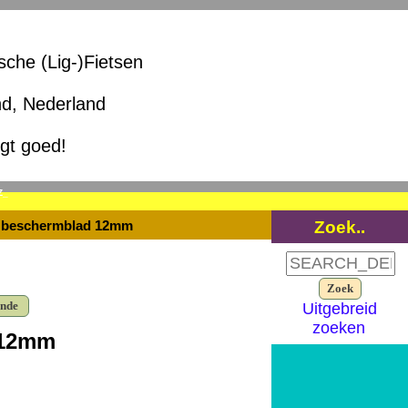
ische (Lig-)Fietsen
nd, Nederland
igt goed!
Z_
Zoek..
t beschermblad 12mm
ende
Uitgebreid
zoeken
 12mm