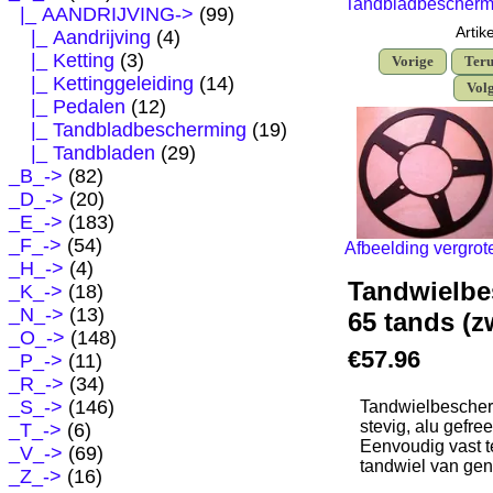
Tandbladbescherm
|_ AANDRIJVING
->
(99)
Artik
|_ Aandrijving
(4)
|_ Ketting
(3)
Vorige
Teru
|_ Kettinggeleiding
(14)
Vol
|_ Pedalen
(12)
|_ Tandbladbescherming
(19)
|_ Tandbladen
(29)
_B_->
(82)
_D_->
(20)
_E_->
(183)
_F_->
(54)
Afbeelding vergrot
_H_->
(4)
Tandwielbe
_K_->
(18)
_N_->
(13)
65 tands (z
_O_->
(148)
€57.96
_P_->
(11)
_R_->
(34)
_S_->
(146)
Tandwielbescher
stevig, alu gefre
_T_->
(6)
Eenvoudig vast 
_V_->
(69)
tandwiel van ge
_Z_->
(16)