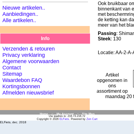
Ook bruikbaar o
Nieuwe artikelen..
binnenkant van 
Aanbiedingen..
met beschermring
de ketting kan da
Alle artikelen..
meer van het bla
Passing
: Shima
Info
Steek
: 130
Verzenden & retouren
Locatie: AA-2-A-
Privacy verklaring
Algemene voorwaarden
Contact
Sitemap
Artikel
Waardebon FAQ
opgenomen in
ons
Kortingsbonnen
assortiment op
Afmelden nieuwsbrief
maandag 20 f
Home
::
My Account
::
Site Map
Uw ipadres is: 216.73.216.72
Copyright © 2026
ELFiets
. Powered by
Zen Cart
ELFiets, dec. 2018