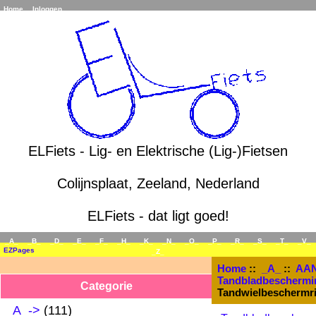
Home
Inloggen
ELFiets - Lig- en Elektrische (Lig-)Fietsen
Colijnsplaat, Zeeland, Nederland
ELFiets - dat ligt goed!
_A_
_B_
_D_
_E_
_F_
_H_
_K_
_N_
_O_
_P_
_R_
_S_
_T_
_V_
EZPages
_Z_
Home
::
_A_
::
AAN
Tandbladbeschermi
Categorie
Tandwielbeschermrin
_A_
->
(111)