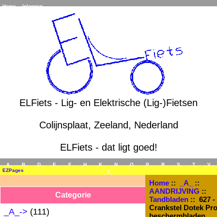
Home
Inloggen
ELFiets - Lig- en Elektrische (Lig-)Fietsen
Colijnsplaat, Zeeland, Nederland
ELFiets - dat ligt goed!
_A_
_B_
_D_
_E_
_F_
_H_
_K_
_N_
_O_
_P_
_R_
_S_
_T_
_V_
EZPages
_Z_
Home
::
_A_
::
AANDRIJVING
::
Categorie
Tandbladen
:: 627 -
Crankstel Dotek Pr
_A_
->
(111)
beschermbladen