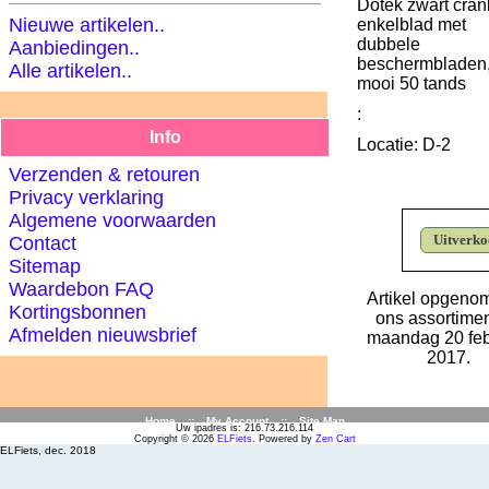
Dotek zwart crank
Nieuwe artikelen..
enkelblad met
dubbele
Aanbiedingen..
beschermbladen
Alle artikelen..
mooi 50 tands
:
Info
Locatie: D-2
Verzenden & retouren
Privacy verklaring
Algemene voorwaarden
Uitverko
Contact
Sitemap
Waardebon FAQ
Artikel opgeno
Kortingsbonnen
ons assortime
Afmelden nieuwsbrief
maandag 20 feb
2017.
Home
::
My Account
::
Site Map
Uw ipadres is: 216.73.216.114
Copyright © 2026
ELFiets
. Powered by
Zen Cart
ELFiets, dec. 2018