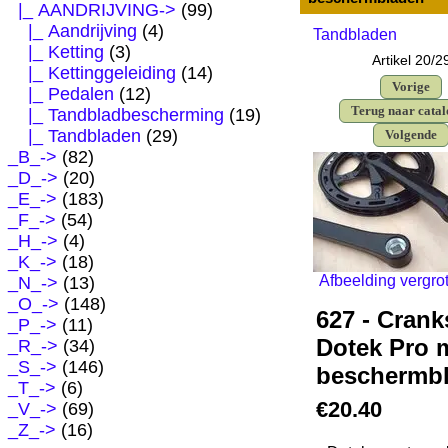
|_ AANDRIJVING
->
(99)
|_ Aandrijving
(4)
Tandbladen
|_ Ketting
(3)
Artikel 20/2
|_ Kettinggeleiding
(14)
Vorige
|_ Pedalen
(12)
Terug naar cata
|_ Tandbladbescherming
(19)
|_ Tandbladen
(29)
Volgende
_B_->
(82)
_D_->
(20)
_E_->
(183)
_F_->
(54)
_H_->
(4)
_K_->
(18)
Afbeelding vergro
_N_->
(13)
_O_->
(148)
627 - Crank
_P_->
(11)
Dotek Pro 
_R_->
(34)
_S_->
(146)
beschermb
_T_->
(6)
€20.40
_V_->
(69)
_Z_->
(16)