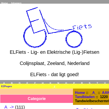
Home
Inloggen
ELFiets - Lig- en Elektrische (Lig-)Fietsen
Colijnsplaat, Zeeland, Nederland
ELFiets - dat ligt goed!
_A_
_B_
_D_
_E_
_F_
_H_
_K_
_N_
_O_
_P_
_R_
_S_
_T_
_V_
EZPages
_Z_
Home
::
_A_
::
AAN
Tandbladen
:: 1220 
Categorie
Tandwielbeschermrin
_A_
->
(111)