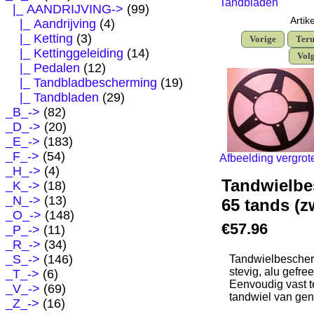
Tandbladen
|_ AANDRIJVING
->
(99)
Artik
|_ Aandrijving
(4)
|_ Ketting
(3)
Vorige
Teru
|_ Kettinggeleiding
(14)
Vol
|_ Pedalen
(12)
|_ Tandbladbescherming
(19)
|_ Tandbladen
(29)
_B_->
(82)
_D_->
(20)
_E_->
(183)
_F_->
(54)
Afbeelding vergrot
_H_->
(4)
Tandwielbe
_K_->
(18)
_N_->
(13)
65 tands (z
_O_->
(148)
€57.96
_P_->
(11)
_R_->
(34)
_S_->
(146)
Tandwielbescher
stevig, alu gefre
_T_->
(6)
Eenvoudig vast 
_V_->
(69)
tandwiel van ge
_Z_->
(16)