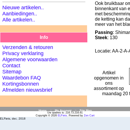
Ook bruikbaar o
Nieuwe artikelen..
binnenkant van 
Aanbiedingen..
met beschermring
de ketting kan da
Alle artikelen..
meer van het bla
Passing
: Shima
Info
Steek
: 130
Verzenden & retouren
Locatie: AA-2-A-
Privacy verklaring
Algemene voorwaarden
Contact
Sitemap
Artikel
Waardebon FAQ
opgenomen in
ons
Kortingsbonnen
assortiment op
Afmelden nieuwsbrief
maandag 20 f
Home
::
My Account
::
Site Map
Uw ipadres is: 216.73.216.61
Copyright © 2026
ELFiets
. Powered by
Zen Cart
ELFiets, dec. 2018