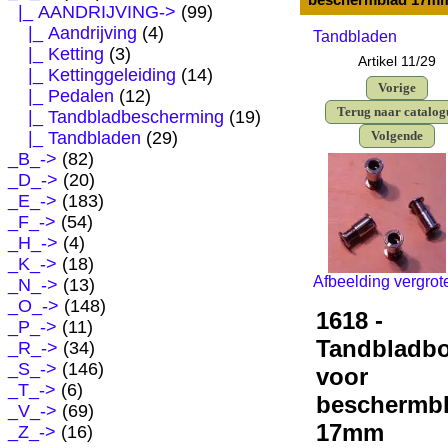
|_ AANDRIJVING
->
(99)
|_ Aandrijving
(4)
Tandbladen
|_ Ketting
(3)
Artikel 11/29
|_ Kettinggeleiding
(14)
Vorige
|_ Pedalen
(12)
Terug naar catalog
|_ Tandbladbescherming
(19)
|_ Tandbladen
(29)
Volgende
_B_->
(82)
_D_->
(20)
_E_->
(183)
_F_->
(54)
_H_->
(4)
_K_->
(18)
Afbeelding vergrot
_N_->
(13)
_O_->
(148)
1618 -
_P_->
(11)
Tandbladb
_R_->
(34)
_S_->
(146)
voor
_T_->
(6)
beschermb
_V_->
(69)
17mm
_Z_->
(16)