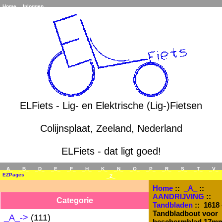
Home
Inloggen
ELFiets - Lig- en Elektrische (Lig-)Fietsen
Colijnsplaat, Zeeland, Nederland
ELFiets - dat ligt goed!
_A_
_B_
_D_
_E_
_F_
_H_
_K_
_N_
_O_
_P_
_R_
_S_
_T_
_V_
EZPages
_Z_
Home
::
_A_
::
AANDRIJVING
::
Categorie
Tandbladen
:: 1618 
Tandbladbout voor
_A_
->
(111)
beschermblad 17m