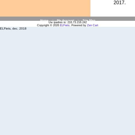
2017.
Home
::
My Account
::
Site Map
Uw ipadres is: 216.73.216.242
Copyright © 2026
ELFiets
. Powered by
Zen Cart
ELFiets, dec. 2018