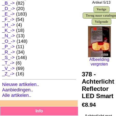
Artikel 5/13
_B_->
(82)
_D_->
(20)
Vorige
_E_->
(183)
Terug naar catalog
_F_->
(54)
Volgende
_H_->
(4)
_K_->
(18)
_N_->
(13)
_O_->
(148)
_P_->
(11)
_R_->
(34)
_S_->
(146)
Afbeelding
_T_->
(6)
vergroten
_V_->
(69)
378 -
_Z_->
(16)
Achterlicht
Nieuwe artikelen..
Reflector
Aanbiedingen..
LED Smart
Alle artikelen..
€8.94
Info