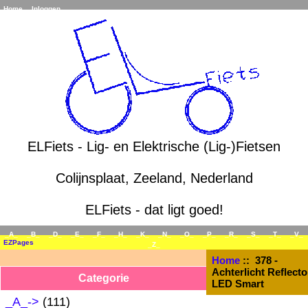
Home
Inloggen
ELFiets - Lig- en Elektrische (Lig-)Fietsen
Colijnsplaat, Zeeland, Nederland
ELFiets - dat ligt goed!
_A_
_B_
_D_
_E_
_F_
_H_
_K_
_N_
_O_
_P_
_R_
_S_
_T_
_V_
EZPages
_Z_
Home
:: 378 -
Achterlicht Reflecto
Categorie
LED Smart
_A_->
(111)