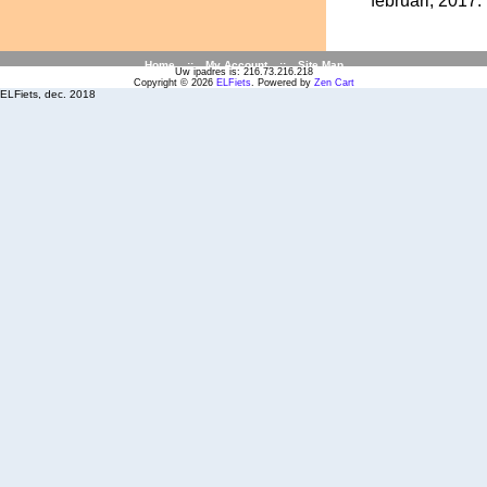
februari, 2017.
Home
::
My Account
::
Site Map
Uw ipadres is: 216.73.216.218
Copyright © 2026
ELFiets
. Powered by
Zen Cart
ELFiets, dec. 2018