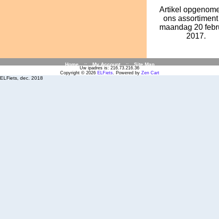
Artikel opgenome
ons assortiment
maandag 20 febru
2017.
Home
::
My Account
::
Site Map
Uw ipadres is: 216.73.216.36
Copyright © 2026
ELFiets
. Powered by
Zen Cart
ELFiets, dec. 2018