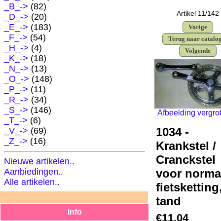
_B_->
(82)
Artikel 11/142
_D_->
(20)
_E_->
(183)
Vorige
_F_->
(54)
Terug naar catalo
_H_->
(4)
Volgende
_K_->
(18)
_N_->
(13)
_O_
->
(148)
_P_->
(11)
_R_->
(34)
_S_->
(146)
Afbeelding vergro
_T_->
(6)
1034 -
_V_->
(69)
_Z_->
(16)
Krankstel /
Cranckstel
Nieuwe artikelen..
voor norma
Aanbiedingen..
Alle artikelen..
fietsketting
tand
Info
€11.04