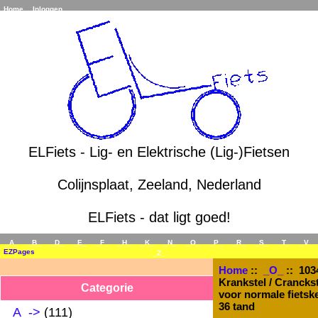
Home
Inloggen
ELFiets - Lig- en Elektrische (Lig-)Fietsen
Colijnsplaat, Zeeland, Nederland
ELFiets - dat ligt goed!
_A_
_B_
_D_
_E_
_F_
_H_
_K_
_N_
_O_
_P_
_R_
_S_
_T_
_V_
EZPages
_Z_
Home
::
_O_
:: 1034
Krankstel / Cranckst
Categorie
voor normale fietske
36 tand
_A_->
(111)