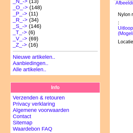
_N_->
(13)
Afbeeldi
_O_
->
(148)
_P_->
(11)
Nylon r
_R_->
(34)
:
_S_->
(146)
Uitloop
_T_->
(6)
(Mogeli
_V_->
(69)
Locatie
_Z_->
(16)
Nieuwe artikelen..
Aanbiedingen..
Alle artikelen..
Info
Verzenden & retouren
Privacy verklaring
Algemene voorwaarden
Contact
Sitemap
Waardebon FAQ