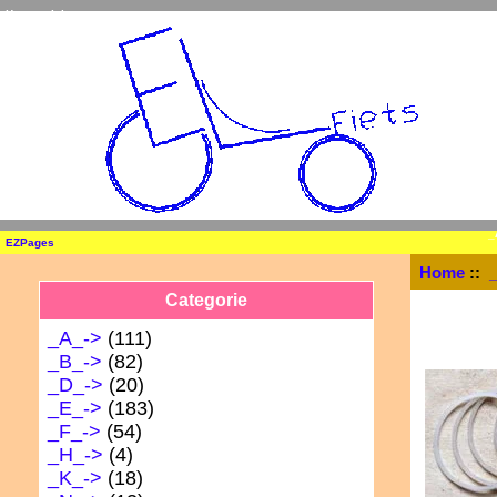
Home
Inloggen
_
EZPages
Home
::
Categorie
_A_->
(111)
_B_->
(82)
_D_->
(20)
_E_->
(183)
_F_->
(54)
_H_->
(4)
_K_->
(18)