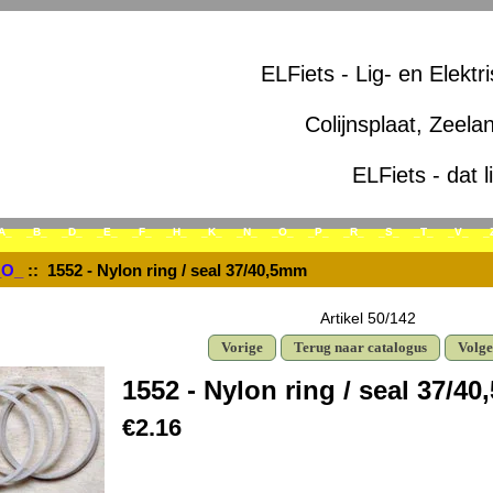
ELFiets - Lig- en Elektr
Colijnsplaat, Zeela
ELFiets - dat l
A_
_B_
_D_
_E_
_F_
_H_
_K_
_N_
_O_
_P_
_R_
_S_
_T_
_V_
_
_O_
:: 1552 - Nylon ring / seal 37/40,5mm
Artikel 50/142
Vorige
Terug naar catalogus
Volg
1552 - Nylon ring / seal 37/4
€2.16