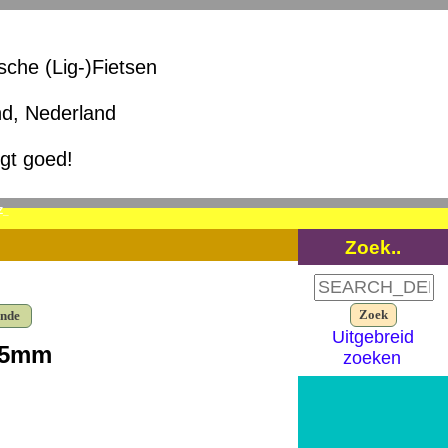
ische (Lig-)Fietsen
nd, Nederland
igt goed!
Z_
Zoek..
ende
Uitgebreid
0,5mm
zoeken