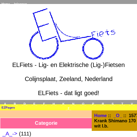
Home
Inloggen
ELFiets - Lig- en Elektrische (Lig-)Fietsen
Colijnsplaat, Zeeland, Nederland
ELFiets - dat ligt goed!
_A_
_B_
_D_
_E_
_F_
_H_
_K_
_N_
_O_
_P_
_R_
_S_
_T_
_V_
EZPages
_Z_
Home
::
_O_
:: 1577
Krank Shimano 170 
Categorie
wit l.b.
_A_->
(111)