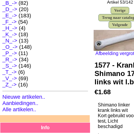
Artikel 53/142
_B_->
(82)
_D_->
(20)
Vorige
_E_->
(183)
Terug naar catalo
_F_->
(54)
Volgende
_H_->
(4)
_K_->
(18)
_N_->
(13)
_O_
->
(148)
_P_->
(11)
Afbeelding vergro
_R_->
(34)
1577 - Kran
_S_->
(146)
_T_->
(6)
Shimano 1
_V_->
(69)
links wit l.b
_Z_->
(16)
€1.68
Nieuwe artikelen..
Aanbiedingen..
Shimano linker
Alle artikelen..
krank links wit
Kort gebruikt voo
test, Licht
beschadigd
Info