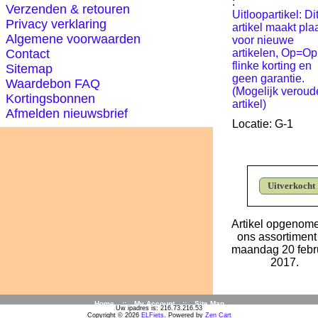
:
Verzenden & retouren
Uitloopartikel: Di
Privacy verklaring
artikel maakt pla
Algemene voorwaarden
voor nieuwe
Contact
artikelen, Op=Op
flinke korting en
Sitemap
geen garantie.
Waardebon FAQ
(Mogelijk veroud
Kortingsbonnen
artikel)
Afmelden nieuwsbrief
Locatie: G-1
Uitverkocht
Artikel opgenome
ons assortiment
maandag 20 febru
2017.
Home
::
My Account
::
Site Map
Uw ipadres is: 216.73.216.53
Copyright © 2026
ELFiets
. Powered by
Zen Cart