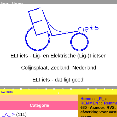
Home
Inloggen
ELFiets - Lig- en Elektrische (Lig-)Fietsen
Colijnsplaat, Zeeland, Nederland
ELFiets - dat ligt goed!
_A_
_B_
_D_
_E_
_F_
_H_
_K_
_N_
_O_
_P_
_R_
_S_
_T_
_V_
EZPages
_Z_
Home
::
_R_
::
REMMEN
::
Remm
Categorie
680 - Asmoer; RVS,
afwerking voor vast
_A_->
(111)
assen