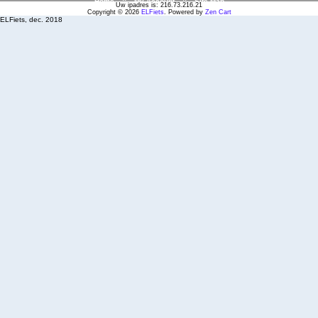
Home
::
My Account
::
Site Map
Uw ipadres is: 216.73.216.21
Copyright © 2026
ELFiets
. Powered by
Zen Cart
ELFiets, dec. 2018