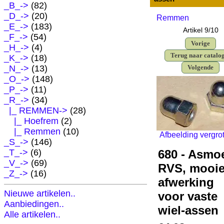
_B_->
(82)
_D_->
(20)
Remmen
_E_->
(183)
Artikel 9/10
_F_->
(54)
Vorige
_H_->
(4)
Terug naar catalo
_K_->
(18)
_N_->
(13)
Volgende
_O_->
(148)
_P_->
(11)
_R_
->
(34)
|_ REMMEN
->
(28)
|_ Hoefrem
(2)
|_ Remmen
(10)
Afbeelding vergro
_S_->
(146)
_T_->
(6)
680 - Asmoe
_V_->
(69)
RVS, mooi
_Z_->
(16)
afwerking
Nieuwe artikelen..
voor vaste
Aanbiedingen..
wiel-assen
Alle artikelen..