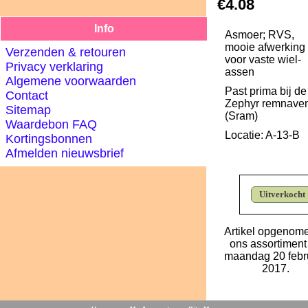
€4.08
Info
Asmoer; RVS,
mooie afwerking
Verzenden & retouren
voor vaste wiel-
Privacy verklaring
assen
Algemene voorwaarden
Past prima bij de
Contact
Zephyr remnave
Sitemap
(Sram)
Waardebon FAQ
Locatie: A-13-B
Kortingsbonnen
Afmelden nieuwsbrief
Uitverkocht
Artikel opgenome
ons assortiment
maandag 20 febru
2017.