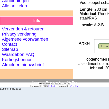
Aanbiedingen..
Voor soepel sch
Alle artikelen..
Lengte
: 280 cm
Materiaal
: Roest
staal/RVS
Info
Locatie: A-2-B
Verzenden & retouren
Privacy verklaring
Algemene voorwaarden
Artikel
Contact
Uitve
Sitemap
Waardebon FAQ
opgenomen i
Kortingsbonnen
assortiment op 
Afmelden nieuwsbrief
februari, 2
Home
::
My Account
::
Site Map
Uw ipadres is: 216.73.216.196
Copyright © 2026
ELFiets
. Powered by
Zen Cart
ELFiets, dec. 2018