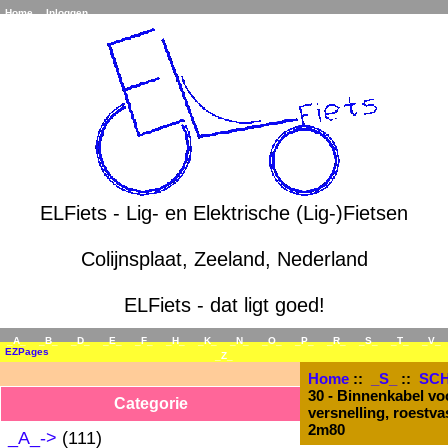
Home
Inloggen
ELFiets - Lig- en Elektrische (Lig-)Fietsen
Colijnsplaat, Zeeland, Nederland
ELFiets - dat ligt goed!
_A_
_B_
_D_
_E_
_F_
_H_
_K_
_N_
_O_
_P_
_R_
_S_
_T_
_V_
EZPages
_Z_
Home
::
_S_
::
SC
30 - Binnenkabel vo
Categorie
versnelling, roestvas
2m80
_A_->
(111)