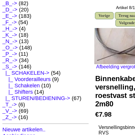
_B_->
(82)
Artikel 8/
_D_->
(20)
_E_->
(183)
Vorige
Terug naa
_F_->
(54)
Volgend
_H_->
(4)
_K_->
(18)
_N_->
(13)
_O_->
(148)
_P_->
(11)
_R_->
(34)
_S_
->
(146)
Afbeelding vergro
|_ SCHAKELEN
->
(54)
Binnenkabe
|_ Voorderailleurs
(9)
|_ Schakelen
(10)
versnelling
|_ Shifters
(14)
roestvast s
|_ STUREN/BEDIENING->
(67)
2m80
_T_->
(6)
_V_->
(69)
€7.98
_Z_->
(16)
Versnellingsbin
Nieuwe artikelen..
RVS