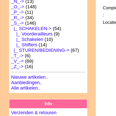
_N_->
(13)
_O_->
(148)
Comple
_P_->
(11)
:
_R_->
(34)
Locati
_S_
->
(146)
|_ SCHAKELEN
->
(54)
|_ Voorderailleurs
(9)
|_ Schakelen
(10)
|_ Shifters
(14)
|_ STUREN/BEDIENING->
(67)
_T_->
(6)
_V_->
(69)
_Z_->
(16)
Nieuwe artikelen..
Aanbiedingen..
Alle artikelen..
Info
Verzenden & retouren