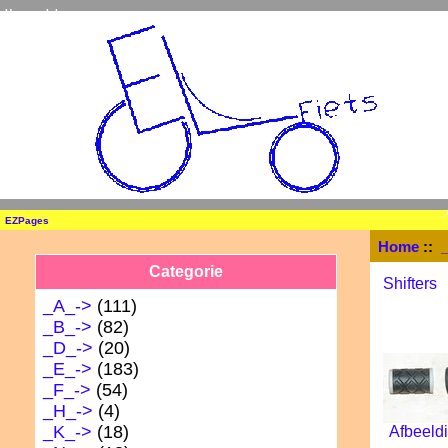
Home
Inloggen
_
EZPages
Home
::
Categorie
Shifters
_A_->
(111)
_B_->
(82)
_D_->
(20)
_E_->
(183)
_F_->
(54)
_H_->
(4)
_K_->
(18)
Afbeeldi