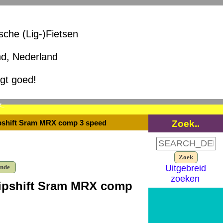
ische (Lig-)Fietsen
nd, Nederland
igt goed!
Z_
Zoek..
ipshift Sram MRX comp 3 speed
ende
Uitgebreid
zoeken
Gripshift Sram MRX comp