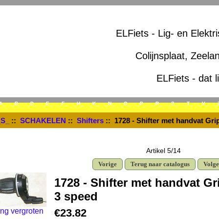
ELFiets - Lig- en Elektr
Colijnsplaat, Zeela
ELFiets - dat l
A_
_B_
_D_
_E_
_F_
_H_
_K_
_N_
_O_
_P_
_R_
_S_
_T_
_V_
_
_S_
::
SCHAKELEN
::
Shifters
:: 1728 - Shifter met handvat Gr
Artikel 5/14
Vorige
Terug naar catalogus
Volg
1728 - Shifter met handvat 
3 speed
ng vergroten
€23.82