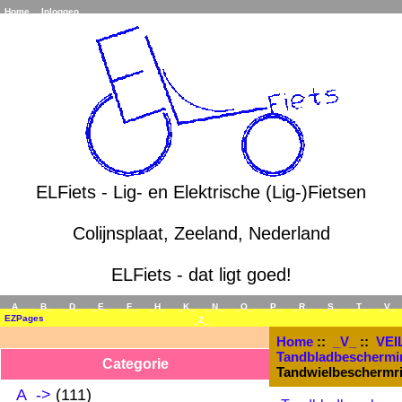
Home
Inloggen
ELFiets - Lig- en Elektrische (Lig-)Fietsen
Colijnsplaat, Zeeland, Nederland
ELFiets - dat ligt goed!
_A_
_B_
_D_
_E_
_F_
_H_
_K_
_N_
_O_
_P_
_R_
_S_
_T_
_V_
EZPages
_Z_
Home
::
_V_
::
VEI
Tandbladbeschermi
Categorie
Tandwielbeschermrin
_A_->
(111)