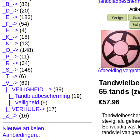
Tandbladbescherm
_B_->
(82)
Artik
_D_->
(20)
_E_->
(183)
Vorige
Teru
_F_->
(54)
Vol
_H_->
(4)
_K_->
(18)
_N_->
(13)
_O_->
(148)
_P_->
(11)
_R_->
(34)
_S_->
(146)
Afbeelding vergrot
_T_->
(6)
Tandwielbe
_V_
->
(69)
|_ VEILIGHEID_
->
(39)
65 tands (z
|_ Tandbladbescherming
(19)
€57.96
|_ Veiligheid
(9)
|_ VERHUUR->
(17)
_Z_->
(16)
Tandwielbescher
stevig, alu gefre
Eenvoudig vast 
Nieuwe artikelen..
tandwiel van ge
Aanbiedingen..