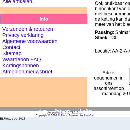
Alle artikelen..
Ook bruikbaar o
binnenkant van 
met beschermring
Info
de ketting kan da
meer van het bla
Verzenden & retouren
Passing
: Shima
Privacy verklaring
Steek
: 130
Algemene voorwaarden
Contact
Locatie: AA-2-A-
Sitemap
Waardebon FAQ
Kortingsbonnen
Afmelden nieuwsbrief
Artikel
opgenomen in
ons
assortiment op
maandag 20 f
Home
::
My Account
::
Site Map
Uw ipadres is: 216.73.216.114
Copyright © 2026
ELFiets
. Powered by
Zen Cart
ELFiets, dec. 2018