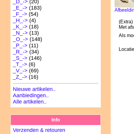
_D_->
(20)
_E_->
(183)
Afbeeldi
_F_->
(54)
_H_->
(4)
(Extra)
_K_->
(18)
Met afs
_N_->
(13)
Als moo
_O_->
(148)
_P_->
(11)
Locatie
_R_->
(34)
_S_->
(146)
_T_->
(6)
_V_->
(69)
_Z_->
(16)
Nieuwe artikelen..
Aanbiedingen..
Alle artikelen..
Info
Verzenden & retouren