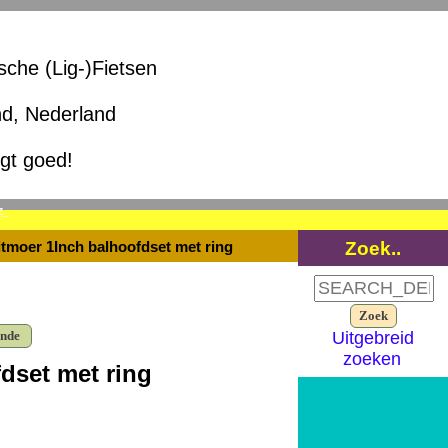
ische (Lig-)Fietsen
nd, Nederland
igt goed!
Z_
Zoek..
itmoer 1Inch balhoofdset met ring
ende
Uitgebreid
zoeken
fdset met ring