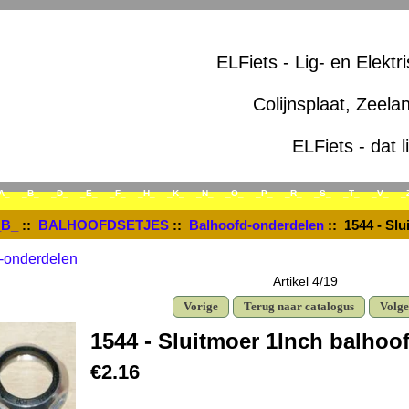
ELFiets - Lig- en Elektr
Colijnsplaat, Zeela
ELFiets - dat l
A_
_B_
_D_
_E_
_F_
_H_
_K_
_N_
_O_
_P_
_R_
_S_
_T_
_V_
_
_B_
::
BALHOOFDSETJES
::
Balhoofd-onderdelen
:: 1544 - Slu
-onderdelen
Artikel 4/19
Vorige
Terug naar catalogus
Volg
1544 - Sluitmoer 1Inch balhoo
€2.16