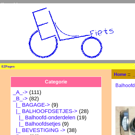
Home
Inloggen
_
EZPages
Home
::
Categorie
Balhoofd
_A_->
(111)
_B_
->
(82)
|_ BAGAGE->
(9)
|_ BALHOOFDSETJES
->
(28)
|_ Balhoofd-onderdelen
(19)
|_ Balhoofdsetjes
(9)
|_ BEVESTIGING ->
(38)