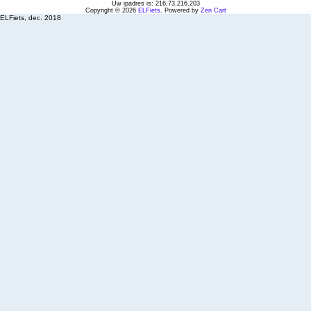
Uw ipadres is: 216.73.216.203
Copyright © 2026
ELFiets
. Powered by
Zen Cart
ELFiets, dec. 2018