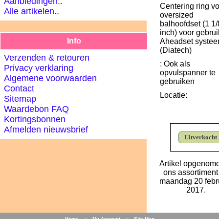
Aanbiedingen..
Centering ring v
Alle artikelen..
oversized
balhoofdset (1 1/
inch) voor gebrui
Info
Aheadset syste
(Diatech)
Verzenden & retouren
: Ook als
Privacy verklaring
opvulspanner te
Algemene voorwaarden
gebruiken
Contact
Locatie:
Sitemap
Waardebon FAQ
Kortingsbonnen
Afmelden nieuwsbrief
Uitverkocht
Artikel opgenome
ons assortiment
maandag 20 febru
2017.
Home
::
My Account
::
Site Map