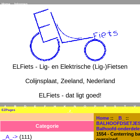
Home
Inloggen
ELFiets - Lig- en Elektrische (Lig-)Fietsen
Colijnsplaat, Zeeland, Nederland
ELFiets - dat ligt goed!
_A_
_B_
_D_
_E_
_F_
_H_
_K_
_N_
_O_
_P_
_R_
_S_
_T_
_V_
EZPages
_Z_
Home
::
_B_
::
BALHOOFDSETJE
Categorie
Balhoofd-onderdele
1554 - Centerring ba
_A_->
(111)
oversized