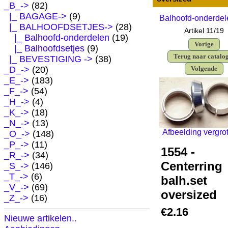
_B_
->
(82)
|_ BAGAGE->
(9)
Balhoofd-onderdel
|_ BALHOOFDSETJES
->
(28)
Artikel 11/19
|_ Balhoofd-onderdelen
(19)
Vorige
|_ Balhoofdsetjes
(9)
Terug naar catalo
|_ BEVESTIGING ->
(38)
_D_->
(20)
Volgende
_E_->
(183)
_F_->
(54)
_H_->
(4)
_K_->
(18)
_N_->
(13)
Afbeelding vergro
_O_->
(148)
_P_->
(11)
1554 -
_R_->
(34)
Centerring
_S_->
(146)
_T_->
(6)
balh.set
_V_->
(69)
oversized
_Z_->
(16)
€2.16
Nieuwe artikelen..