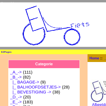
Home
Inloggen
_
EZPages
Home
::
Categorie
_A_->
(111)
_B_
->
(82)
|_ BAGAGE->
(9)
|_ BALHOOFDSETJES->
(28)
|_ BEVESTIGING ->
(38)
_D_->
(20)
_E_->
(183)
Afbeeldi