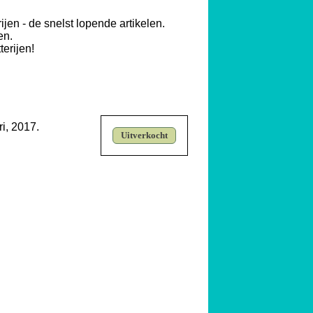
ijen - de snelst lopende artikelen.
en.
erijen!
i, 2017.
Uitverkocht