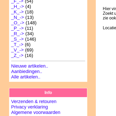
_F_->
(54)
_H_->
(4)
Hier vi
_K_->
(18)
Zoekt u
_N_->
(13)
zie ook
_O_->
(148)
Locatie
_P_->
(11)
_R_->
(34)
_S_->
(146)
_T_->
(6)
_V_->
(69)
_Z_->
(16)
Nieuwe artikelen..
Aanbiedingen..
Alle artikelen..
Info
Verzenden & retouren
Privacy verklaring
Algemene voorwaarden