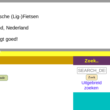
ische (Lig-)Fietsen
nd, Nederland
igt goed!
Z_
Zoek..
ende
Uitgebreid
zoeken