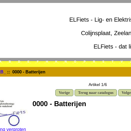
ELFiets - Lig- en Elektr
Colijnsplaat, Zeela
ELFiets - dat l
A_
_B_
_D_
_E_
_F_
_H_
_K_
_N_
_O_
_P_
_R_
_S_
_T_
_V_
_
_B_
:: 0000 - Batterijen
Artikel 1/6
Vorige
Terug naar catalogus
Volg
0000 - Batterijen
ng vergroten