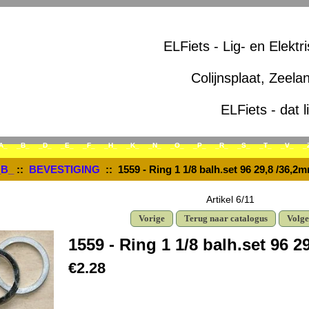
ELFiets - Lig- en Elektr
Colijnsplaat, Zeela
ELFiets - dat l
A_
_B_
_D_
_E_
_F_
_H_
_K_
_N_
_O_
_P_
_R_
_S_
_T_
_V_
_
_B_
::
BEVESTIGING
:: 1559 - Ring 1 1/8 balh.set 96 29,8 /36,2
Artikel 6/11
Vorige
Terug naar catalogus
Volg
1559 - Ring 1 1/8 balh.set 96 
€2.28