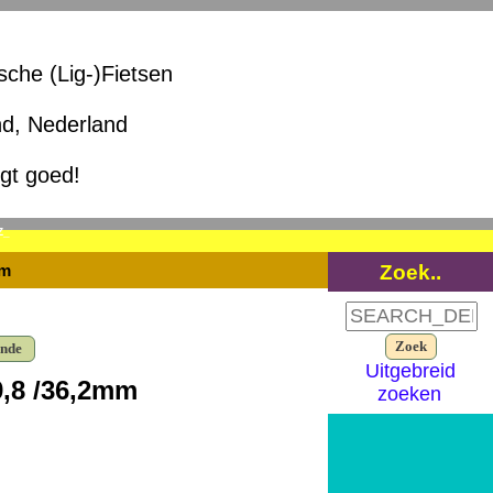
ische (Lig-)Fietsen
nd, Nederland
igt goed!
Z_
Zoek..
mm
ende
Uitgebreid
29,8 /36,2mm
zoeken