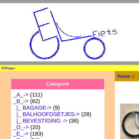
Home
Inloggen
_
EZPages
Home
::
Categorie
_A_->
(111)
_B_
->
(82)
|_ BAGAGE->
(9)
|_ BALHOOFDSETJES->
(28)
|_ BEVESTIGING
->
(38)
_D_->
(20)
_E_->
(183)