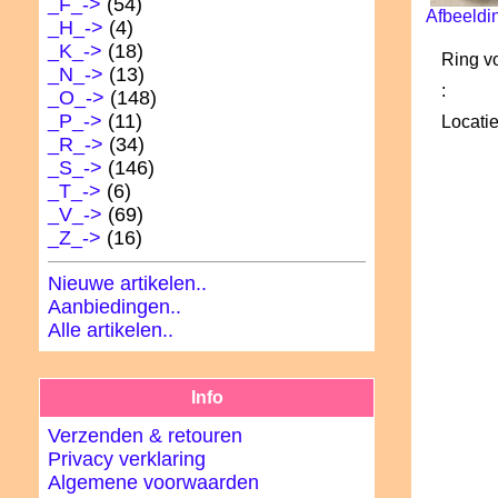
_F_->
(54)
Afbeeldi
_H_->
(4)
_K_->
(18)
Ring v
_N_->
(13)
:
_O_->
(148)
_P_->
(11)
Locatie
_R_->
(34)
_S_->
(146)
_T_->
(6)
_V_->
(69)
_Z_->
(16)
Nieuwe artikelen..
Aanbiedingen..
Alle artikelen..
Info
Verzenden & retouren
Privacy verklaring
Algemene voorwaarden