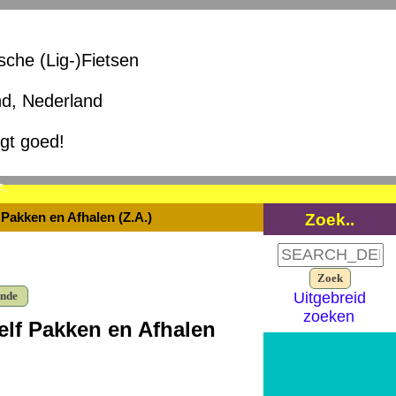
ische (Lig-)Fietsen
nd, Nederland
igt goed!
Z_
Zoek..
f Pakken en Afhalen (Z.A.)
ende
Uitgebreid
zoeken
Zelf Pakken en Afhalen