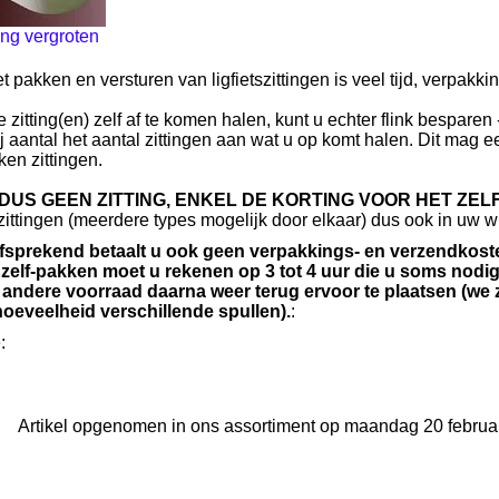
ng vergroten
t pakken en versturen van ligfietszittingen is veel tijd, verpak
 zitting(en) zelf af te komen halen, kunt u echter flink besparen -
j aantal het aantal zittingen aan wat u op komt halen. Dit mag e
en zittingen.
S DUS GEEN ZITTING, ENKEL DE KORTING VOOR HET ZE
zittingen (meerdere types mogelijk door elkaar) dus ook in uw 
fsprekend betaalt u ook geen verpakkings- en verzendkost
t zelf-pakken moet u rekenen op 3 tot 4 uur die u soms nodig
e andere voorraad daarna weer terug ervoor te plaatsen (we z
hoeveelheid verschillende spullen).
:
:
Artikel opgenomen in ons assortiment op maandag 20 februar