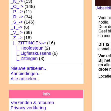
_N_->
(13)
_O_->
(148)
Afbeeldi
_P_->
(11)
_R_->
(34)
Voor he
_S_->
(146)
nodig.
Door de
_T_->
(6)
Geef bi
_V_->
(69)
en merk
_Z_
->
(16)
|_ ZITTINGEN
->
(16)
DIT I
|_ Hoofdsteun
(2)
aantal 
|_ Ligfietskussens
(6)
Vanzel
|_ Zittingen
(8)
Bij he
en all
Nieuwe artikelen..
grote 
Aanbiedingen..
Locatie
Alle artikelen..
Info
Verzenden & retouren
Privacy verklaring