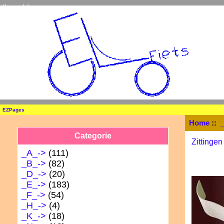
Home
Inloggen
_
EZPages
Home
::
Categorie
Zittingen
_A_->
(111)
_B_->
(82)
_D_->
(20)
_E_->
(183)
_F_->
(54)
_H_->
(4)
_K_->
(18)