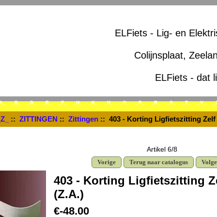
ELFiets - Lig- en Elektr
Colijnsplaat, Zeela
ELFiets - dat l
A_
_B_
_D_
_E_
_F_
_H_
_K_
_N_
_O_
_P_
_R_
_S_
_T_
_V_
_
_Z_
::
ZITTINGEN
::
Zittingen
:: 403 - Korting Ligfietszitting Zel
Artikel 6/8
Vorige
Terug naar catalogus
Volg
403 - Korting Ligfietszitting 
(Z.A.)
€-48.00