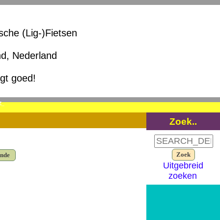
ische (Lig-)Fietsen
nd, Nederland
igt goed!
Z_
Zoek..
ende
Uitgebreid
zoeken