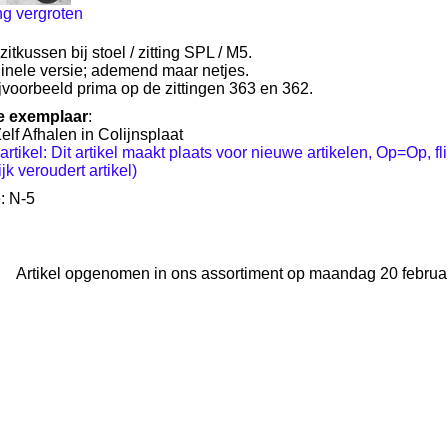
ng vergroten
szitkussen bij stoel / zitting SPL / M5.
ginele versie; ademend maar netjes.
jvoorbeeld prima op de zittingen 363 en 362.
e exemplaar
:
Zelf Afhalen in Colijnsplaat
artikel: Dit artikel maakt plaats voor nieuwe artikelen, Op=Op, f
jk veroudert artikel)
: N-5
Artikel opgenomen in ons assortiment op maandag 20 februar