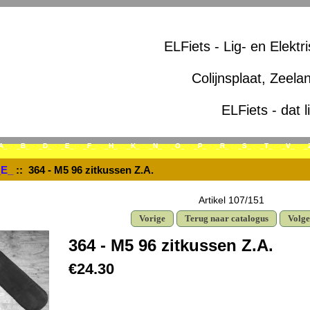
ELFiets - Lig- en Elektr
Colijnsplaat, Zeela
ELFiets - dat l
A_
_B_
_D_
_E_
_F_
_H_
_K_
_N_
_O_
_P_
_R_
_S_
_T_
_V_
_
_E_
:: 364 - M5 96 zitkussen Z.A.
Artikel 107/151
Vorige
Terug naar catalogus
Volg
364 - M5 96 zitkussen Z.A.
€24.30