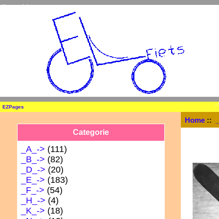
Home
Inloggen
_
EZPages
Home
::
Categorie
_A_->
(111)
_B_->
(82)
_D_->
(20)
_E_
->
(183)
_F_->
(54)
_H_->
(4)
_K_->
(18)