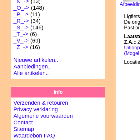
_N_->
(13)
Afbeeldi
_O_->
(148)
_P_->
(11)
Ligfiet
_R_->
(34)
De ori
_S_->
(146)
Past bi
_T_->
(6)
Laatst
_V_->
(69)
Z.A.:
: 
_Z_->
(16)
Uitloop
(Mogeli
Nieuwe artikelen..
Locatie
Aanbiedingen..
Alle artikelen..
Info
Verzenden & retouren
Privacy verklaring
Algemene voorwaarden
Contact
Sitemap
Waardebon FAQ