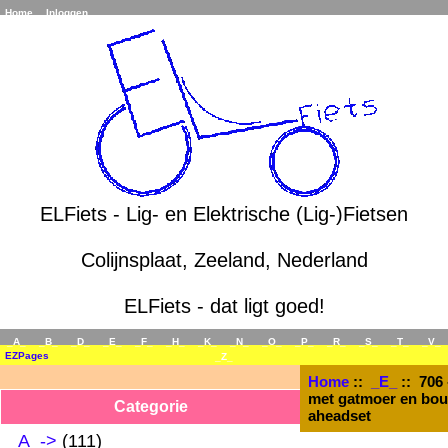
Home
Inloggen
ELFiets - Lig- en Elektrische (Lig-)Fietsen
Colijnsplaat, Zeeland, Nederland
ELFiets - dat ligt goed!
_A_
_B_
_D_
_E_
_F_
_H_
_K_
_N_
_O_
_P_
_R_
_S_
_T_
_V_
EZPages
_Z_
Home
::
_E_
:: 706 
met gatmoer en bou
Categorie
aheadset
_A_->
(111)