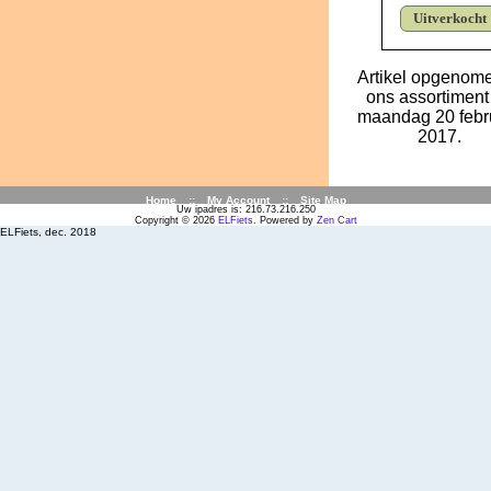
Uitverkocht
Artikel opgenome
ons assortiment
maandag 20 febru
2017.
Home
::
My Account
::
Site Map
Uw ipadres is: 216.73.216.250
Copyright © 2026
ELFiets
. Powered by
Zen Cart
ELFiets, dec. 2018