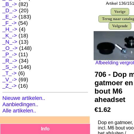
Artikel 136/15
_B_->
(82)
_D_->
(20)
Vorige
_E_
->
(183)
Terug naar catalo
_F_->
(54)
Volgende
_H_->
(4)
_K_->
(18)
_N_->
(13)
_O_->
(148)
_P_->
(11)
_R_->
(34)
Afbeelding vergro
_S_->
(146)
706 - Dop 
_T_->
(6)
_V_->
(69)
gatmoer en
_Z_->
(16)
bout M6
Nieuwe artikelen..
aheadset
Aanbiedingen..
€1.62
Alle artikelen..
Dop en gatmoer,
incl. M6 bout voo
Info
het afsluiten /