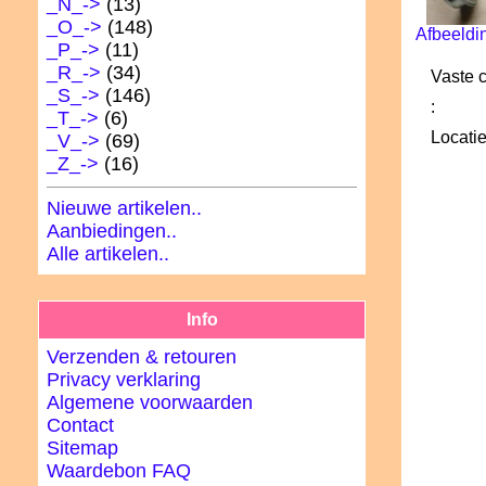
_N_->
(13)
_O_->
(148)
Afbeeldi
_P_->
(11)
_R_->
(34)
Vaste 
_S_->
(146)
:
_T_->
(6)
Locatie
_V_->
(69)
_Z_->
(16)
Nieuwe artikelen..
Aanbiedingen..
Alle artikelen..
Info
Verzenden & retouren
Privacy verklaring
Algemene voorwaarden
Contact
Sitemap
Waardebon FAQ