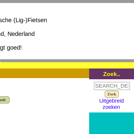
ische (Lig-)Fietsen
nd, Nederland
igt goed!
Z_
Zoek..
ende
Uitgebreid
zoeken