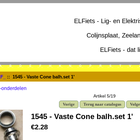
ELFiets - Lig- en Elektr
Colijnsplaat, Zeela
ELFiets - dat l
A_
_B_
_D_
_E_
_F_
_H_
_K_
_N_
_O_
_P_
_R_
_S_
_T_
_V_
_
_F_
:: 1545 - Vaste Cone balh.set 1'
-onderdelen
Artikel 5/19
Vorige
Terug naar catalogus
Volg
1545 - Vaste Cone balh.set 1'
€2.28