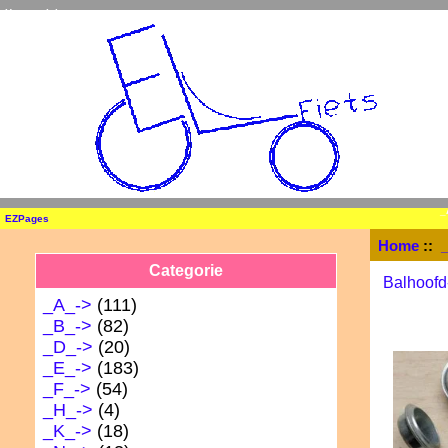
Home
Inloggen
_
EZPages
Home
::
Categorie
Balhoofd
_A_->
(111)
_B_->
(82)
_D_->
(20)
_E_->
(183)
_F_
->
(54)
_H_->
(4)
_K_->
(18)