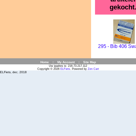
gekocht.
295 - Bib 406 Sw
Home
::
My Account
::
Site Map
Uw ipadres is: 216.73.217.112
Copyright © 2026
ELFiets
. Powered by
Zen Cart
ELFiets, dec. 2018