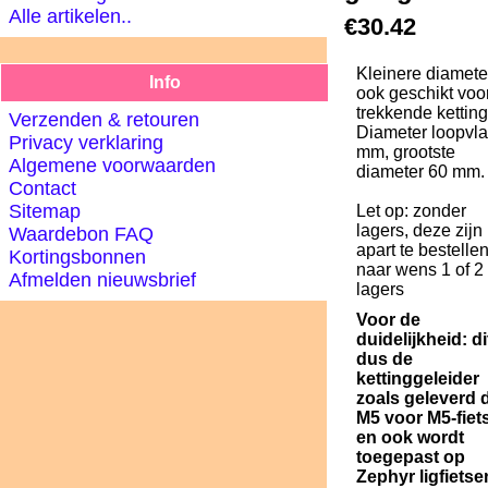
Alle artikelen..
€30.42
Kleinere diamete
Info
ook geschikt voo
trekkende ketting
Verzenden & retouren
Diameter loopvl
Privacy verklaring
mm, grootste
Algemene voorwaarden
diameter 60 mm.
Contact
Sitemap
Let op: zonder
lagers, deze zijn
Waardebon FAQ
apart te bestellen
Kortingsbonnen
naar wens 1 of 2
Afmelden nieuwsbrief
lagers
Voor de
duidelijkheid: di
dus de
kettinggeleider
zoals geleverd 
M5 voor M5-fiet
en ook wordt
toegepast op
Zephyr ligfietse