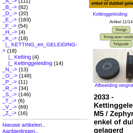
_A_->
(111)
enkel of dubbel gel
_B_->
(82)
_D_->
(20)
Kettinggeleiding
_E_->
(183)
Artikel 11/14
_F_->
(54)
Vorige
_H_->
(4)
Terug naar catal
_K_
->
(18)
|_ KETTING_en_GELEIDING
-
Volgende
>
(18)
|_ Ketting
(4)
|_ Kettinggeleiding
(14)
_N_->
(13)
_O_->
(148)
_P_->
(11)
Afbeelding vergro
_R_->
(34)
_S_->
(146)
2033 -
_T_->
(6)
Kettinggele
_V_->
(69)
M5 / Zephyr
_Z_->
(16)
enkel of du
Nieuwe artikelen..
gelagerd
Aanbiedingen..