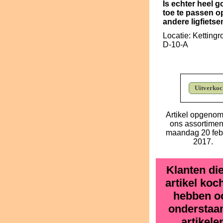
Is echter heel 
toe te passen o
andere ligfietse
Locatie: Kettingro
D-10-A
Uitverkoc
Artikel opgenom
ons assortimen
maandag 20 febr
2017.
Klanten die
artikel koc
hebben o
onderstaa
artikele