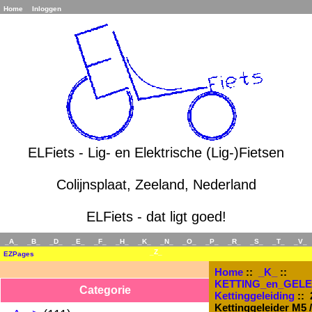
Home
Inloggen
ELFiets - Lig- en Elektrische (Lig-)Fietsen
Colijnsplaat, Zeeland, Nederland
ELFiets - dat ligt goed!
_A_
_B_
_D_
_E_
_F_
_H_
_K_
_N_
_O_
_P_
_R_
_S_
_T_
_V_
_Z_
EZPages
Home
::
_K_
::
KETTING_en_GELE
Categorie
Kettinggeleiding
:: 
Kettinggeleider M5 /