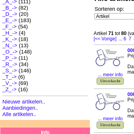
_A_->
(111)
_B_->
(82)
Sorteren op:
_D_->
(20)
_E_->
(183)
_F_->
(54)
_H_->
(4)
Artikel
71
tot
80
(v
[<< Vorige]
...
6
7
_K_->
(18)
_N_->
(13)
00
_O_->
(148)
Pri
_P_->
(11)
_R_->
(34)
Da
_S_->
(146)
ma
... meer info
_T_->
(6)
Uitverkocht
_V_->
(69)
_Z_->
(16)
00
Pri
Nieuwe artikelen..
Aanbiedingen..
Da
Alle artikelen..
ma
... meer info
Uitverkocht
Info