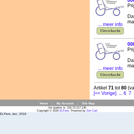
000
Pri
Da
ma
... meer info
Uitverkocht
000
Pri
Da
ma
... meer info
Uitverkocht
Artikel
71
tot
80
(v
[<< Vorige]
...
6
7
Home
::
My Account
::
Site Map
Uw ipadres is: 216.73.217.130
Copyright © 2026
ELFiets
. Powered by
Zen Cart
ELFiets, dec. 2018