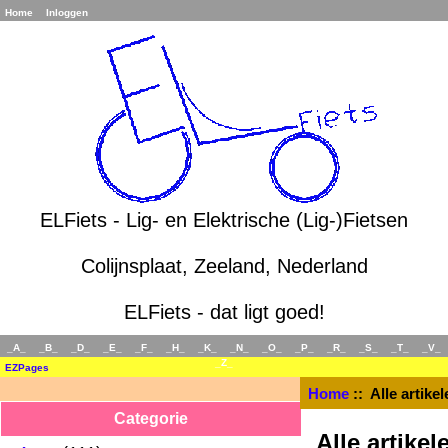
Home
Inloggen
ELFiets - Lig- en Elektrische (Lig-)Fietsen
Colijnsplaat, Zeeland, Nederland
ELFiets - dat ligt goed!
_A_
_B_
_D_
_E_
_F_
_H_
_K_
_N_
_O_
_P_
_R_
_S_
_T_
_V_
_Z_
EZPages
Home
:: Alle artikel
Categorie
Alle artikel