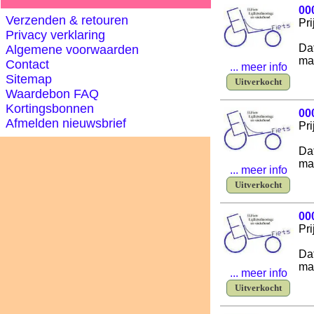
00
Verzenden & retouren
Pri
Privacy verklaring
Da
Algemene voorwaarden
ma
Contact
... meer info
Sitemap
Uitverkocht
Waardebon FAQ
Kortingsbonnen
00
Afmelden nieuwsbrief
Pri
Da
ma
... meer info
Uitverkocht
00
Pri
Da
ma
... meer info
Uitverkocht